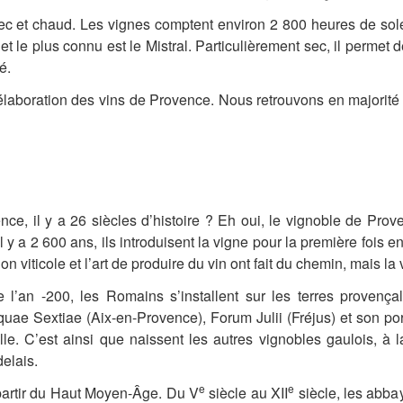
 sec et chaud. Les vignes comptent environ 2 800 heures de sole
et le plus connu est le Mistral. Particulièrement sec, il permet de
é.
aboration des vins de Provence. Nous retrouvons en majorité : la
e, il y a 26 siècles d’histoire ? Eh oui, le vignoble de Proven
y a 2 600 ans, ils introduisent la vigne pour la première fois 
n viticole et l’art de produire du vin ont fait du chemin, mais la 
 l’an -200, les Romains s’installent sur les terres provençal
e Sextiae (Aix-en-Provence), Forum Julii (Fréjus) et son port m
. C’est ainsi que naissent les autres vignobles gaulois, à l
elais.
e
e
artir du Haut Moyen-Âge. Du V
siècle au XII
siècle, les abbay