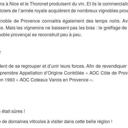
s à Nice et le Thoronet produisent du vin. Et ils le commercialis
fficiers de l’armée royale acquièrent de nombreux vignobles pro
ignoble de Provence connaitra également des temps noirs. Av
le. Mais les vignerons ne baissent pas les bras : le greffage d
ignoble provençal se reconstruit peu à peu.
é
dent de se regrouper et d’unir leurs forces. Afin de revendiquer l
eur première Appellation d’Origine Contrôlée « AOC Côte de Pro
en 1993 « AOC Coteaux Varois en Provence ».
était sûres !
te de domaines viticoles à visiter dans cette belle région !