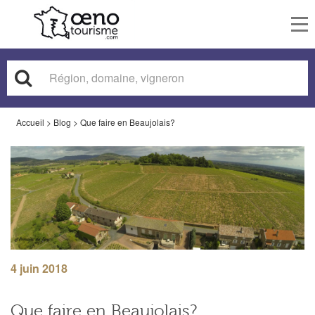
To
nav
Accueil
>
Blog
>
Que faire en Beaujolais?
4 juin 2018
Que faire en Beaujolais?