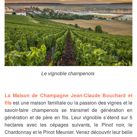
Le vignoble champenois
La Maison de Champagne Jean-Claude Bouchard et
fils
est une maison familiale ou la passion des vignes et le
savoir-faire champenois se transmet de génération en
génération et de père en fils. Leur vignoble s’étend sur 5
hectares avec les cépages suivants, le Pinot noir, le
Chardonnay et le Pinot Meunier. Venez découvrir leur belle