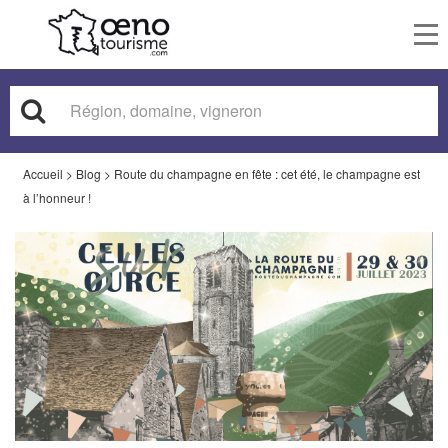
To
nav
Accueil
>
Blog
>
Route du champagne en fête : cet été, le champagne est
à l’honneur !