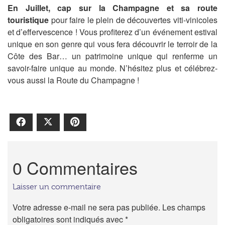
En
Juillet
,
cap sur
la Champagne et sa route
touristique
pour
faire le plein de découvertes viti-vinicoles
et d’effervescence
!
V
o
u
s
profiterez
d
’
u
n
é
v
é
n
e
m
e
n
t
e
s
t
i
v
a
l
u
n
i
q
u
e
e
n
s
o
n
g
e
n
r
e
q
u
i
v
o
u
s
f
e
r
a
d
é
c
o
u
v
r
i
r
l
e
t
e
r
r
o
i
r
d
e
l
a
C
ô
t
e
d
e
s
B
a
r
… un patrimoine unique qui renferme un
savoir-faire unique au monde. N’hésitez plus et
célébrez-
vous
aussi la Route du Champagne !
Facebook
X
Pinterest
0 Commentaires
Laisser un commentaire
Votre adresse e-mail ne sera pas publiée.
Les champs
obligatoires sont indiqués avec
*