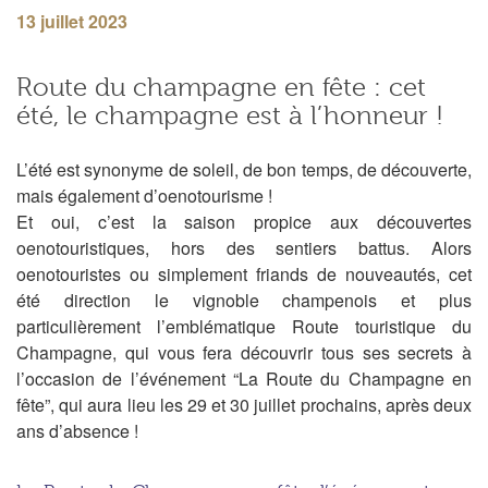
13 juillet 2023
Route du champagne en fête : cet
été, le champagne est à l’honneur !
L’é
té
est synonyme de soleil, de bon temps, de découverte,
mais également d’
oenotourisme
!
Et oui, c’est la saison propice
aux découvertes
oenotouristiques
, hors des sentiers battus. Alors
oenotouristes
ou simplement
fri
ands
de nouveautés,
cet
été direction le vignoble champenois et plus
particulièrement
l’em
blématique
Route touristique du
Champagne
,
qui vous fera découvrir
tous
ses secrets à
l’occasion de
l’événement “L
a
Route du Champagne en
fête”
, qui aura lieu les 29 et 30 juillet prochains
, après deux
ans d’absence
!