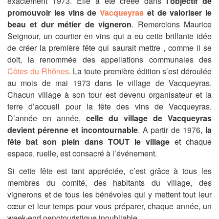
exactement 1973. Elle a été créée dans
l’objectif de
promouvoir les vins de
Vacqueyras
et de valoriser le
beau et dur métier de vigneron
. Remercions Maurice
Seignour, un courtier en vins qui a eu cette brillante idée
de créer la première fête qui saurait mettre , comme il se
doit, la renommée des appellations communales des
Côtes du Rhônes
. La toute première édition s’est déroulée
au mois de mai 1973 dans le village de Vacqueyras.
Chacun village à son tour est devenu organisateur et la
terre d’accueil pour la fête des vins de Vacqueyras.
D’année en année,
celle du village de Vacqueyras
devient pérenne et incontournable
. A partir de 1976,
la
fête bat son plein dans TOUT le village
et chaque
espace, ruelle, est consacré à l’événement.
Si cette fête est tant appréciée, c’est grâce à tous les
membres du comité, des habitants du village, des
vignerons et de tous les bénévoles qui y mettent tout leur
cœur et leur temps pour vous préparer, chaque année, un
week-end oenotouristique inoubliable.