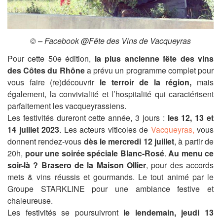
© – Facebook @
Fête des Vins de Vacqueyras
Pour cette 50e édition,
la plus ancienne fête des vins
des Côtes du Rhône
a prévu un programme complet pour
vous faire (re)découvrir
le terroir de la région,
mais
également, la convivialité et l’hospitalité qui caractérisent
parfaitement les vacqueyrassiens.
Les festivités dureront cette année, 3 jours :
les 12, 13 et
14 juillet 2023
. Les acteurs viticoles de
Vacqueyras,
vous
donnent rendez-vous
dès le mercredi 12 juillet
, à partir de
20h,
pour une soirée spéciale Blanc-Rosé
.
Au menu ce
soir-là ? Brasero de la Maison Ollier
, pour des accords
mets & vins réussis et gourmands. Le tout animé par le
Groupe STARKLINE pour une ambiance festive et
chaleureuse.
Les festivités se poursuivront
le lendemain, jeudi 13