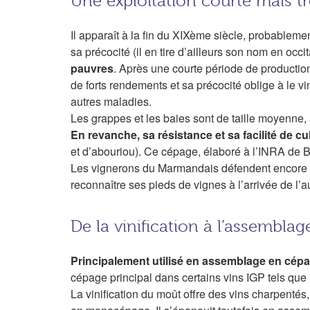
Une exploitation courte mais tr
Il apparaît à la fin du XIXème siècle, probableme
sa précocité (il en tire d’ailleurs son nom en occi
pauvres
. Après une courte période de producti
de forts rendements et sa précocité oblige à le vi
autres maladies.
Les grappes et les baies sont de taille moyenne, 
En revanche, sa résistance et sa facilité de cul
et d’abouriou). Ce cépage, élaboré à l’INRA de B
Les vignerons du Marmandais défendent encore auj
reconnaître ses pieds de vignes à l’arrivée de l’a
De la vinification à l’assemblag
Principalement utilisé en assemblage en cé
cépage principal dans certains vins IGP tels que
La vinification du moût offre des vins charpentés