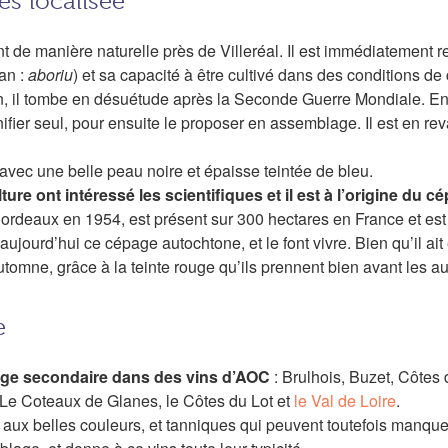
ès localisée
nt de manière naturelle près de Villeréal. Il est immédiatement r
tan :
aboriu
) et sa capacité à être cultivé dans des conditions de c
on, il tombe en désuétude après la Seconde Guerre Mondiale. En
nifier seul, pour ensuite le proposer en assemblage. Il est en re
avec une belle peau noire et épaisse teintée de bleu.
ture ont intéressé les scientifiques et il est à l’origine du 
ordeaux en 1954, est présent sur 300 hectares en France et est
ourd’hui ce cépage autochtone, et le font vivre. Bien qu’il ait
utomne, grâce à la teinte rouge qu’ils prennent bien avant les au
e
page secondaire dans des vins d’AOC
: Brulhois, Buzet, Côtes
 Le Coteaux de Glanes, le Côtes du Lot et
le Val de Loire
.
, aux belles couleurs, et tanniques qui peuvent toutefois manque