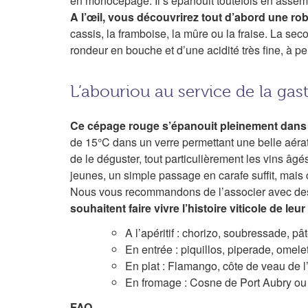
en monocépage. Il s’épanouit toutefois en assembl
A l’œil, vous découvrirez tout d’abord une rob
cassis, la framboise, la mûre ou la fraise. La 
rondeur en bouche et d’une acidité très fine, à pe
L’abouriou au service de la ga
Ce cépage rouge s’épanouit pleinement dan
de 15°C dans un verre permettant une belle aéra
de le déguster, tout particulièrement les vins âg
jeunes, un simple passage en carafe suffit, mais 
Nous vous recommandons de l’associer avec des 
souhaitent faire vivre l’histoire viticole de leur
A l’apéritif : chorizo, soubressade, 
En entrée : piquillos, piperade, omel
En plat : Flamango, côte de veau de l
En fromage : Cosne de Port Aubry ou
FAQ