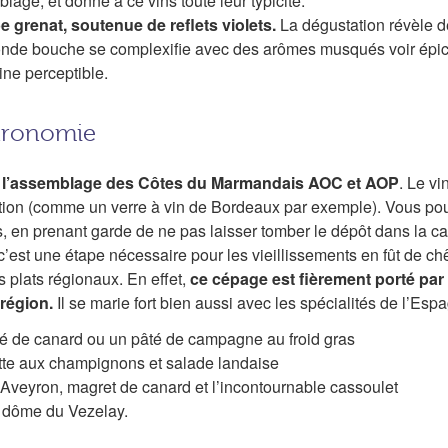
age, et donne à ce vins toute leur typicité.
e grenat, soutenue de reflets violets.
La dégustation révèle de
seconde bouche se complexifie avec des arômes musqués voir épi
ine perceptible.
stronomie
s l’assemblage des Côtes du Marmandais AOC et AOP
. Le vi
tion (comme un verre à vin de Bordeaux par exemple). Vous pou
és, en prenant garde de ne pas laisser tomber le dépôt dans la ca
c’est une étape nécessaire pour les vieillissements en fût de ch
plats régionaux. En effet,
ce cépage est fièrement porté par 
 région.
Il se marie fort bien aussi avec les spécialités de l’Esp
pâté de canard ou un pâté de campagne au froid gras
ette aux champignons et salade landaise
’Aveyron, magret de canard et l’incontournable cassoulet
 dôme du Vezelay.