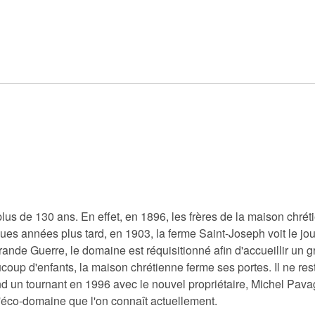
 plus de 130 ans. En effet, en 1896, les frères de la maison chr
es années plus tard, en 1903, la ferme Saint-Joseph voit le jour
rande Guerre, le domaine est réquisitionné afin d'accueillir un
p d'enfants, la maison chrétienne ferme ses portes. Il ne reste
nd un tournant en 1996 avec le nouvel propriétaire, Michel Pavag
 l'éco-domaine que l'on connaît actuellement.