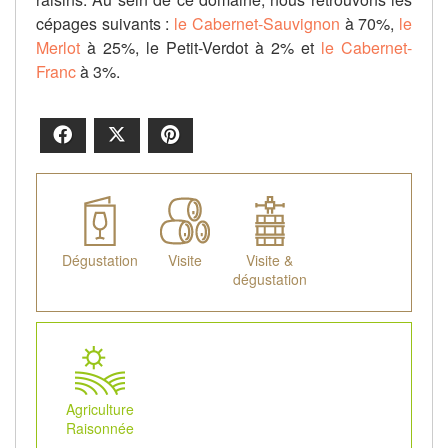
cépages suivants :
le Cabernet-Sauvignon
à 70%,
le
Merlot
à 25%, le Petit-Verdot à 2% et
le Cabernet-
Franc
à 3%.
Facebook
X
Pinterest
Dégustation
Visite
Visite &
dégustation
Agriculture
Raisonnée