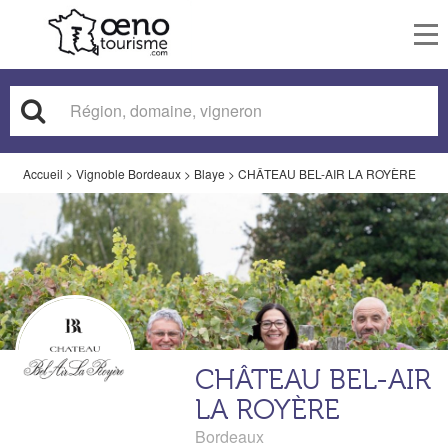
To
nav
Accueil
>
Vignoble Bordeaux
>
Blaye
>
CHÂTEAU BEL-AIR LA ROYÈRE
CHÂTEAU BEL-AIR
LA ROYÈRE
Bordeaux