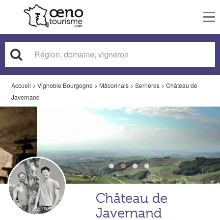
To
nav
Accueil
>
Vignoble Bourgogne
>
Mâconnais
>
Serrières
>
Château de
Javernand
Château de
Javernand