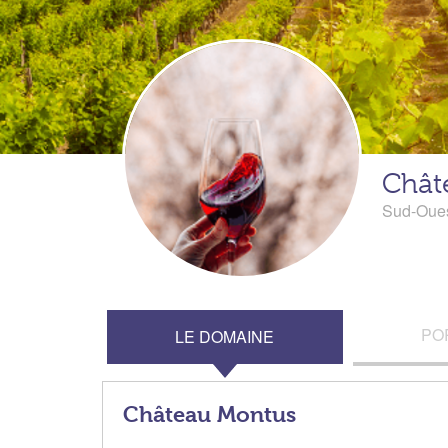
Chât
Sud-Oue
PO
LE DOMAINE
Château Montus