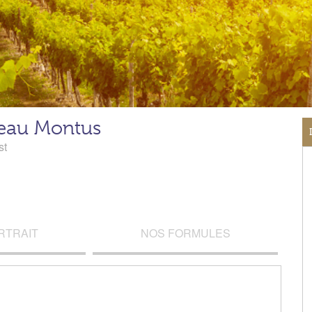
eau Montus
st
RTRAIT
NOS FORMULES