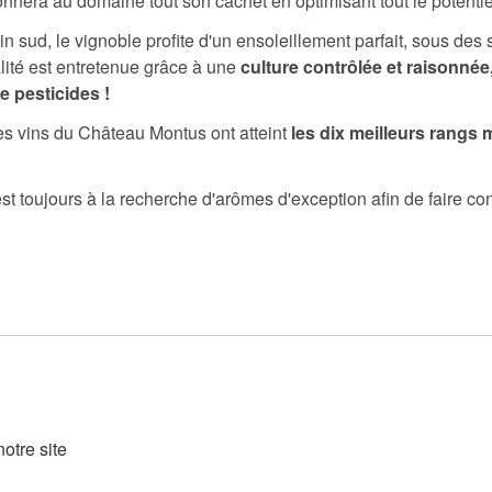
donnera au domaine tout son cachet en optimisant tout le potenti
 sud, le vignoble profite d'un ensoleillement parfait, sous des s
lité est entretenue grâce à une
culture contrôlée et raisonnée
e pesticides !
les vins du Château Montus ont atteint
les dix meilleurs rangs
 toujours à la recherche d'arômes d'exception afin de faire conti
otre site