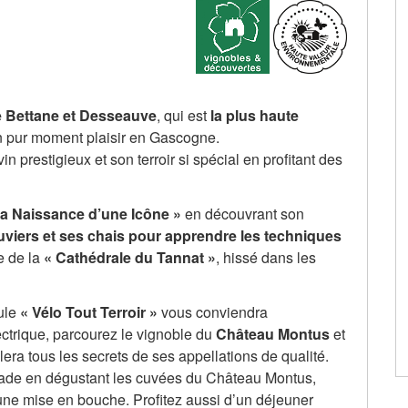
de Bettane et Desseauve
, qui est
la plus haute
 un pur moment plaisir en Gascogne.
n prestigieux et son terroir si spécial en profitant des
La Naissance d’une Icône »
en découvrant son
uviers et ses chais pour
apprendre les techniques
te de la
« Cathédrale du Tannat »
, hissé dans les
mule
« Vélo Tout Terroir »
vous conviendra
ectrique, parcourez le vignoble du
Château Montus
et
lera tous les secrets de ses appellations de qualité.
balade en dégustant les cuvées du Château Montus,
d’une mise en bouche. Profitez aussi d’un déjeuner