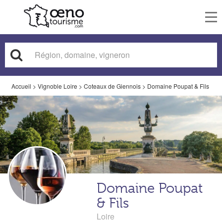
To
nav
Accueil
>
Vignoble Loire
>
Coteaux de Giennois
>
Domaine Poupat & Fils
Domaine Poupat
& Fils
Loire