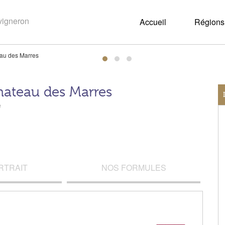
Accueil
Régions 
au des Marres
hateau des Marres
e
RTRAIT
NOS FORMULES