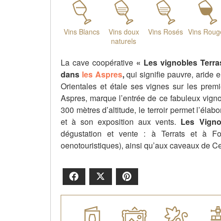
Vins Blancs
Vins doux
Vins Rosés
Vins Roug
naturels
La cave coopérative
« Les vignobles Terr
dans
les Aspres
,
qui signifie pauvre, aride 
Orientales et étale ses vignes sur les premi
Aspres, marque l’entrée de ce fabuleux vigno
300 mètres d’altitude, le terroir permet l’élab
et à son exposition aux vents.
Les Vignob
dégustation et vente : à Terrats et à F
oenotouristiques), ainsi qu’aux caveaux de Ce
Facebook
X
Pinterest