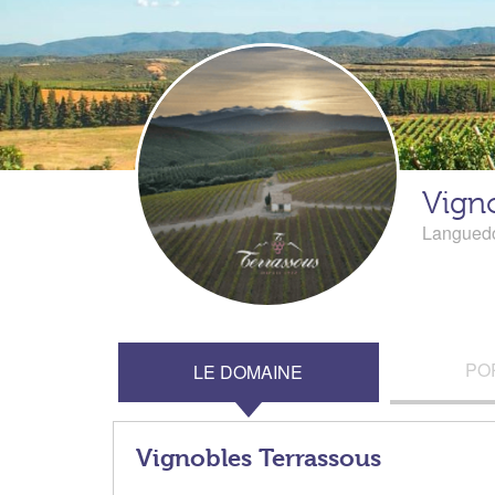
Vign
Languedo
PO
LE DOMAINE
Vignobles Terrassous