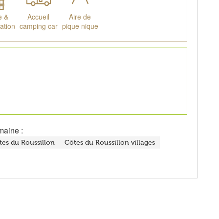
e &
Accueil
Aire de
ation
camping car
pique nique
maine :
tes du Roussillon
Côtes du Roussillon villages