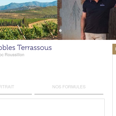
obles Terrassous
c Roussillon
RTRAIT
NOS FORMULES