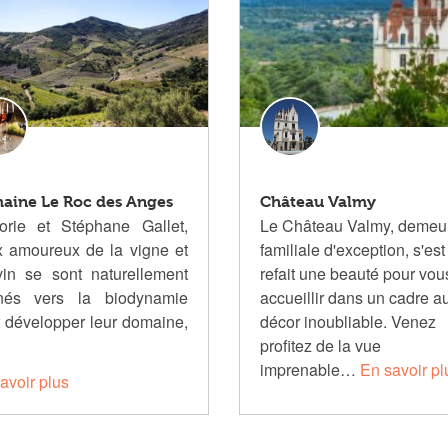
aine Le Roc des Anges
Château Valmy
orie et Stéphane Gallet,
Le Château Valmy, demeu
 amoureux de la vigne et
familiale d'exception, s'est
in se sont naturellement
refait une beauté pour vou
rnés vers la biodynamie
accueillir dans un cadre a
 développer leur domaine,
décor inoubliable. Venez
profitez de la vue
imprenable…
En savoir pl
avoir plus