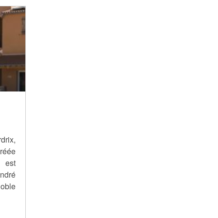
rix,
créée
 est
André
noble