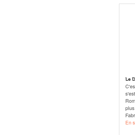
Le 
C'es
s'es
Romb
plus
Fabr
En s