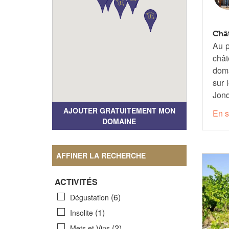
Châ
Au p
châ
doma
sur 
Jonq
AJOUTER GRATUITEMENT MON
En s
DOMAINE
AFFINER LA RECHERCHE
ACTIVITÉS
(6)
Dégustation
(1)
Insolite
(2)
Mets et Vins