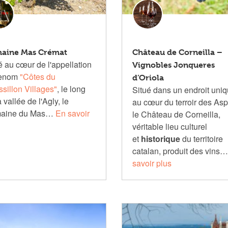
aine Mas Crémat
Château de Corneilla –
é au cœur de l'appellation
Vignobles Jonqueres
renom
"Côtes du
d’Oriola
sillon Villages"
, le long
Situé dans un endroit uni
 vallée de l'Agly, le
au cœur du terroir des Asp
aine du Mas…
En savoir
le Château de Corneilla,
véritable lieu culturel
et
historique
du territoire
catalan, produit des vins
savoir plus