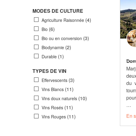
MODES DE CULTURE
(4)
Agriculture Raisonnée
(6)
Bio
(3)
Bio ou en conversion
(2)
Biodynamie
(1)
Durable
Dom
Marj
TYPES DE VIN
deux
(3)
Effervescents
du v
(11)
Vins Blancs
tou
pour
(10)
Vins doux naturels
…
(11)
Vins Rosés
En s
(11)
Vins Rouges