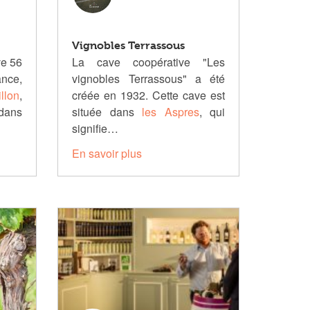
Vignobles Terrassous
ve 56
La cave coopérative "Les
ance,
vignobles Terrassous" a été
llon
,
créée en 1932. Cette cave est
 dans
située dans
les Aspres
, qui
signifie…
En savoir plus