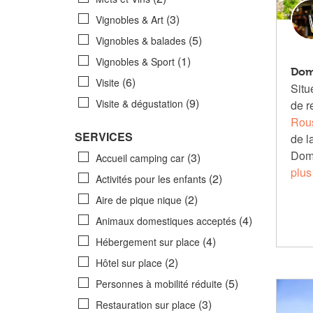
(3)
Vignobles & Art
(5)
Vignobles & balades
(1)
Vignobles & Sport
Dom
(6)
Visite
Situ
(9)
Visite & dégustation
de 
Rous
SERVICES
de la
Dom
(3)
Accueil camping car
plus
(2)
Activités pour les enfants
(2)
Aire de pique nique
(4)
Animaux domestiques acceptés
(4)
Hébergement sur place
(2)
Hôtel sur place
(5)
Personnes à mobilité réduite
(3)
Restauration sur place