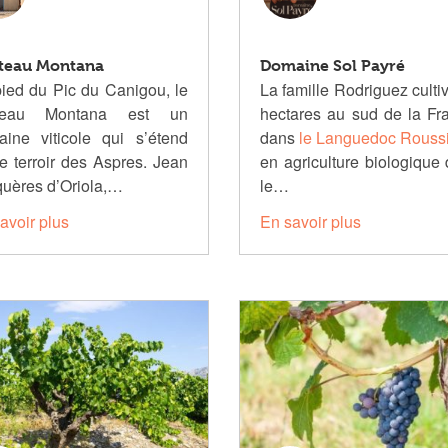
teau Montana
Domaine Sol Payré
ied du Pic du Canigou, le
La famille Rodriguez culti
teau Montana est un
hectares au sud de la Fr
ine viticole qui s’étend
dans
le Languedoc Roussi
le terroir des Aspres. Jean
en agriculture biologique
uères d’Oriola,…
le…
avoir plus
En savoir plus