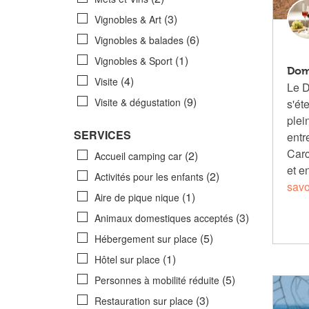
(3)
Vignobles & Art
(6)
Vignobles & balades
(1)
Vignobles & Sport
Dom
(4)
Visite
Le 
(9)
Visite & dégustation
s'ét
plei
SERVICES
entr
Carc
(2)
Accueil camping car
et e
(2)
Activités pour les enfants
savo
(1)
Aire de pique nique
(3)
Animaux domestiques acceptés
(5)
Hébergement sur place
(1)
Hôtel sur place
(5)
Personnes à mobilité réduite
(3)
Restauration sur place