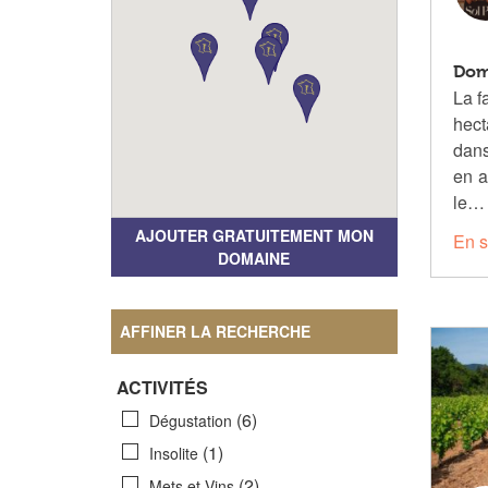
Dom
La f
hect
dan
en a
le…
AJOUTER GRATUITEMENT MON
En s
DOMAINE
AFFINER LA RECHERCHE
ACTIVITÉS
(6)
Dégustation
(1)
Insolite
(2)
Mets et Vins