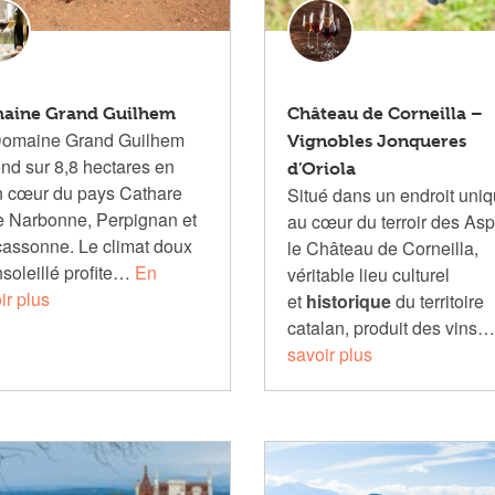
aine Grand Guilhem
Château de Corneilla –
Domaine Grand Guilhem
Vignobles Jonqueres
end sur 8,8 hectares en
d’Oriola
n cœur du pays Cathare
Situé dans un endroit uni
e Narbonne, Perpignan et
au cœur du terroir des Asp
assonne. Le climat doux
le Château de Corneilla,
nsoleillé profite…
En
véritable lieu culturel
ir plus
et
historique
du territoire
catalan, produit des vins
savoir plus