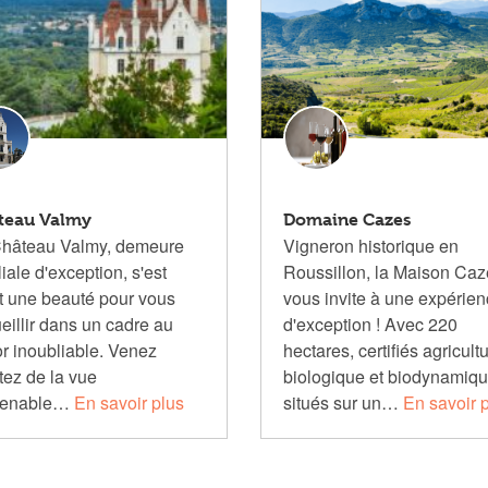
teau Valmy
Domaine Cazes
hâteau Valmy, demeure
Vigneron historique en
liale d'exception, s'est
Roussillon, la Maison Caz
it une beauté pour vous
vous invite à une expérie
eillir dans un cadre au
d'exception ! Avec 220
r inoubliable. Venez
hectares, certifiés agricult
itez de la vue
biologique et biodynamiqu
renable…
En savoir plus
situés sur un…
En savoir 