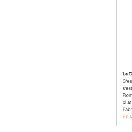
Le 
C'es
s'es
Romb
plus
Fabr
En s