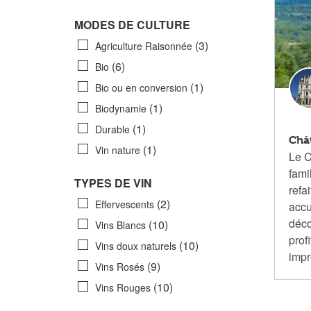
MODES DE CULTURE
(3)
Agriculture Raisonnée
(6)
Bio
(1)
Bio ou en conversion
(1)
Biodynamie
(1)
Durable
Châ
(1)
Vin nature
Le C
fami
TYPES DE VIN
refa
(2)
Effervescents
accu
déco
(10)
Vins Blancs
prof
(10)
Vins doux naturels
imp
(9)
Vins Rosés
(10)
Vins Rouges