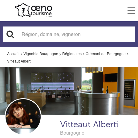
To
nav
Accueil
>
Vignoble Bourgogne
>
Régionales
>
Crémant-de-Bourgogne
>
Vitteaut Alberti
Vitteaut Alberti
Bourgogne