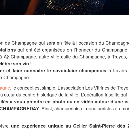
gion de Champagne qui sera en fête à l’occasion du Champagne 
tations
qui ont été organisées en l’honneur du Champagne : 
 à Aÿ Champagne, autre ville culte du Champagne, à Troyes
élèbre son vin
!
ser et faire connaître le savoir-faire champenois
à travers 
, la Champagne.
pagne
, le concept est simple. L’association Les Vitrines de Tro
u cœur du centre historique de la ville. L’opération insolite q
vités à vous prendre en photo ou en vidéo autour d’une c
g #CHAMPAGNEDAY
. Ainsi, champenois et oenotouristes du mon
vivre
une expérience unique au Cellier Saint-Pierre dès