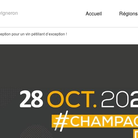
Accueil
Régions 
ion pour un vin pétillant d’exception !