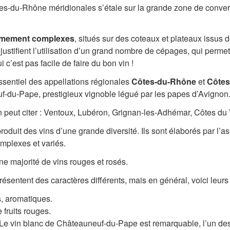
tes-du-Rhône méridionales s’étale sur la grande zone de conver
trêmement complexes
, situés sur des coteaux et plateaux issus 
Ils justifient l’utilisation d’un grand nombre de cépages, qui pe
 c’est pas facile de faire du bon vin !
essentiel des appellations régionales
Côtes-du-Rhône
et
Côtes
-du-Pape, prestigieux vignoble légué par les papes d’Avignon
on peut citer : Ventoux, Lubéron, Grignan-les-Adhémar, Côtes d
roduit des vins d’une grande diversité. Ils sont élaborés par l
omplexes et variés.
ne majorité de vins rouges et rosés.
résentent des caractères différents, mais en général, voici leurs 
s, aromatiques.
e fruits rouges.
. Le vin blanc de Châteauneuf-du-Pape est remarquable, l’un de