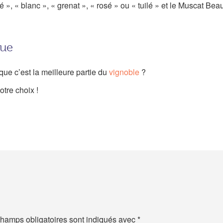
é », « blanc », « grenat », « rosé » ou « tuilé » et le Muscat B
que
que c’est la meilleure partie du
vignoble
?
otre choix !
hamps obligatoires sont indiqués avec
*