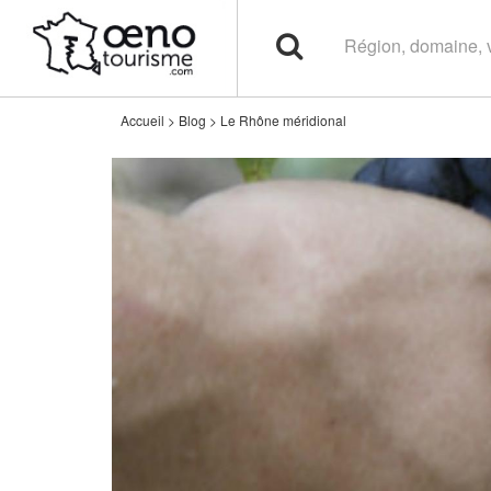
Accueil
>
Blog
>
Le Rhône méridional