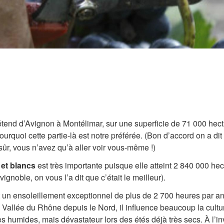
tend d’Avignon à Montélimar, sur une superficie de 71 000 hec
ourquoi cette partie-là est notre préférée. (Bon d’accord on a dit
sûr, vous n’avez qu’à aller voir vous-même !)
 et blancs
est très importante puisque elle atteint 2 840 000 hec
ignoble, on vous l’a dit que c’était le meilleur).
it un ensoleillement exceptionnel de plus de 2 700 heures par an
la Vallée du Rhône depuis le Nord, il influence beaucoup la cultu
s humides, mais dévastateur lors des étés déjà très secs. À l’inv