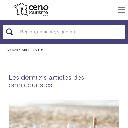
To
nav
Accueil
>
Saisons
>
Ete
Les derniers articles des
oenotouristes