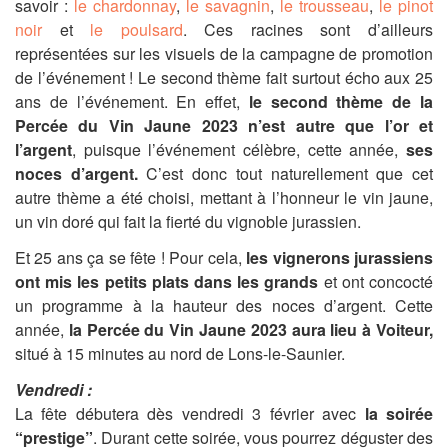
savoir :
le chardonnay
,
le savagnin
,
le trousseau
,
le pinot
noir
et
le poulsard
. Ces racines sont d’ailleurs
représentées sur les visuels de la campagne de promotion
de l’événement ! Le second thème fait surtout écho aux 25
ans de l’événement. En effet,
le second thème de la
Percée du Vin Jaune 2023 n’est autre que l’or et
l’argent
, puisque l’événement célèbre, cette année,
ses
noces d’argent.
C’est donc tout naturellement que cet
autre thème a été choisi, mettant
à l’honneur le vin jaune,
un vin doré qui fait la fierté du vignoble jurassien.
Et 25 ans ça se fête ! Pour cela,
les vignerons jurassiens
ont mis les petits plats dans les grands
et ont concocté
un programme à la hauteur des noces d’argent. Cette
année,
la Percée du Vin Jaune 2023 aura lieu à Voiteur,
situé à 15 minutes au nord de Lons-le-Saunier
.
Vendredi :
La fête débutera dès vendredi 3 février avec
la soirée
“prestige”
. Durant cette soirée, vous pourrez déguster des