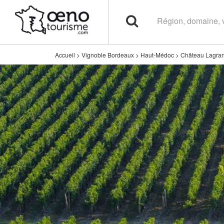
Accueil
>
Vignoble Bordeaux
>
Haut-Médoc
>
Château Lagran