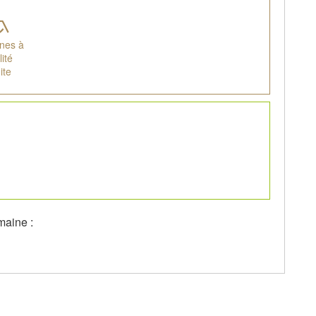
nes à
ité
ite
maine :