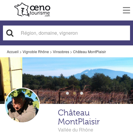
To
nav
Accueil
>
Vignoble Rhône
>
Vinsobres
>
Château MontPlaisir
Château
MontPlaisir
Vallée du Rhône