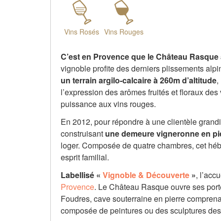
Vins Rosés
Vins Rouges
C’est en Provence que le Château Rasque a
vignoble profite des derniers plissements alpi
un terrain argilo-calcaire à 260m d’altitude
,
l’expression des arômes fruités et floraux des
puissance aux vins rouges.
En 2012, pour répondre à une clientèle grandi
construisant
une demeure vigneronne en pi
loger. Composée de quatre chambres, cet hébe
esprit familial.
Labellisé «
Vignoble & Découverte
»
, l’acc
Provence
. Le Château Rasque ouvre ses portes
Foudres, cave souterraine en pierre comprena
composée de peintures ou des sculptures des 