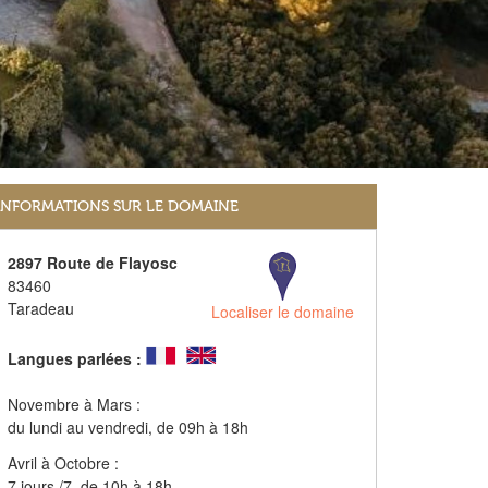
INFORMATIONS SUR LE DOMAINE
2897 Route de Flayosc
83460
Taradeau
Localiser le domaine
Langues parlées :
Novembre à Mars :
du lundi au vendredi, de 09h à 18h
Avril à Octobre :
7 jours /7, de 10h à 18h