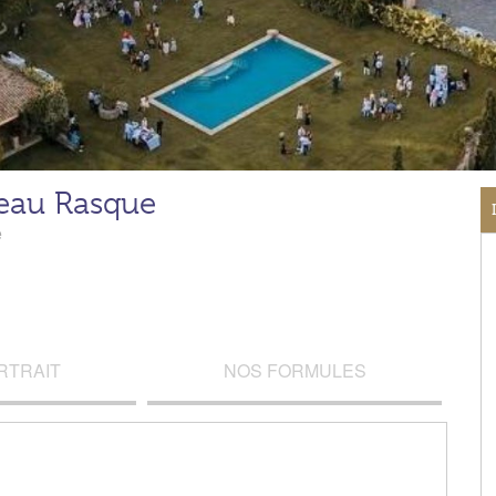
eau Rasque
e
RTRAIT
NOS FORMULES