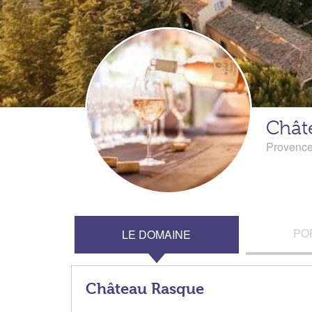
Chât
Provenc
PO
LE DOMAINE
Château Rasque