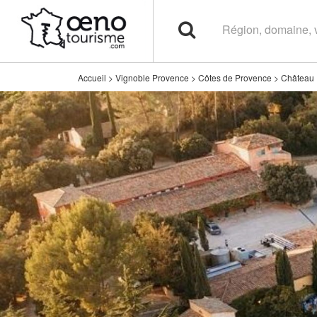
Accueil
>
Vignoble Provence
>
Côtes de Provence
>
Château