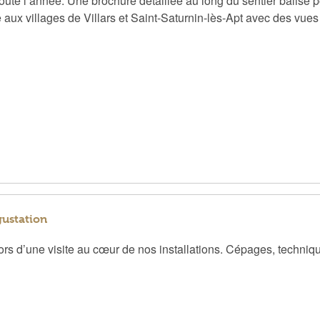
ute l’année. Une brochure détaillée au long du sentier balisé 
face aux villages de Villars et Saint-Saturnin-lès-Apt avec des v
gustation
lors d’une visite au cœur de nos installations. Cépages, techniq