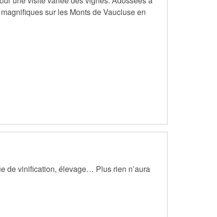
pour une visite variée des vignes. Adossées à
ues magnifiques sur les Monts de Vaucluse en
ue de vinification, élevage… Plus rien n’aura