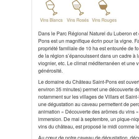
Vins Blancs
Vins Rosés
Vins Rouges
Dans le Parc Régional Naturel du Luberon et e
Pons est un magnifique écrin pour la vigne. Fa
propriété familiale de 10 ha est entourée de fo
de la région s’épanouissent dans un cadre à l
viognier, etc. Le climat méditerranéen et une v
générosité.
Le domaine du Château Saint-Pons est ouvert a
environ 35 minutes) permet une découverte de
notamment sur les villages de Villars et Saint
une dégustation au caveau permettent de perc
animation « Découverte des arômes du vins »
immersion. De mai à septembre, un pique-niq
vins du château, est proposé le midi comme le
Au cœur de notre caveau de dégustation, décou