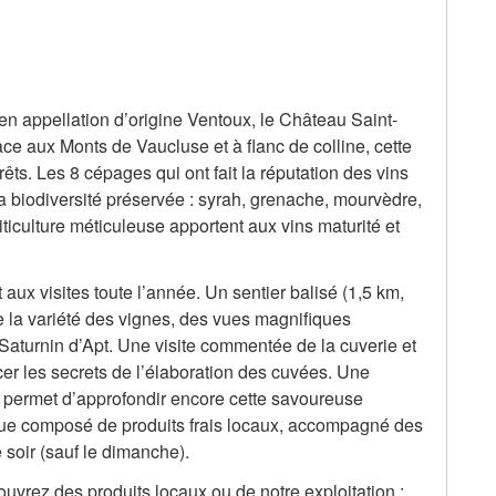
n appellation d’origine Ventoux, le Château Saint-
ce aux Monts de Vaucluse et à flanc de colline, cette
rêts. Les 8 cépages qui ont fait la réputation des vins
a biodiversité préservée : syrah, grenache, mourvèdre,
iticulture méticuleuse apportent aux vins maturité et
ux visites toute l’année. Un sentier balisé (1,5 km,
 la variété des vignes, des vues magnifiques
-Saturnin d’Apt. Une visite commentée de la cuverie et
er les secrets de l’élaboration des cuvées. Une
 permet d’approfondir encore cette savoureuse
ue composé de produits frais locaux, accompagné des
 soir (sauf le dimanche).
vrez des produits locaux ou de notre exploitation :