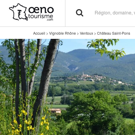
Accueil
>
Vignoble Rhône
>
Ventoux
>
Château Saint-Pons