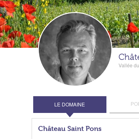
Chât
Vallée d
PO
LE DOMAINE
Château Saint Pons