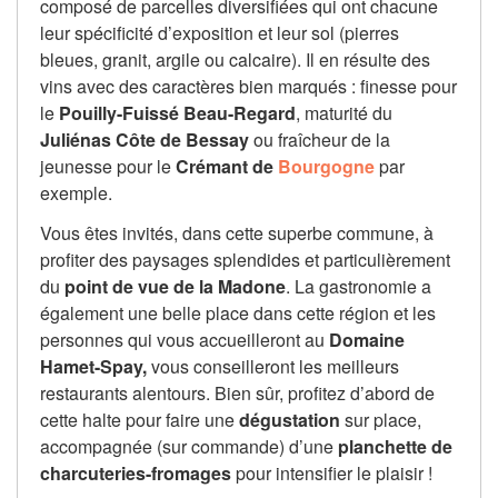
composé de parcelles diversifiées qui ont chacune
leur spécificité d’exposition et leur sol (pierres
bleues, granit, argile ou calcaire). Il en résulte des
vins avec des caractères bien marqués : finesse pour
le
Pouilly-Fuissé
Beau-Regard
, maturité du
Juliénas Côte de Bessay
ou fraîcheur de la
jeunesse pour le
Crémant de
Bourgogne
par
exemple.
Vous êtes invités, dans cette superbe commune, à
profiter des paysages splendides et particulièrement
du
point de vue de
la Madone
. La gastronomie a
également une belle place dans cette région et les
personnes qui vous accueilleront au
Domaine
Hamet-Spay,
vous conseilleront les meilleurs
restaurants alentours. Bien sûr, profitez d’abord de
cette halte pour faire une
dégustation
sur place,
accompagnée (sur commande) d’une
planchette de
charcuteries-fromages
pour intensifier le plaisir !