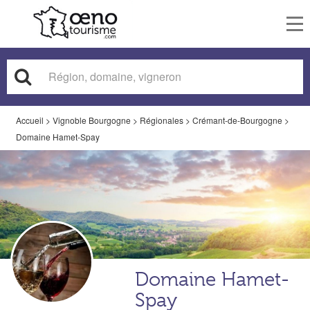
To
nav
Accueil
>
Vignoble Bourgogne
>
Régionales
>
Crémant-de-Bourgogne
>
Domaine Hamet-Spay
Domaine Hamet-
Spay