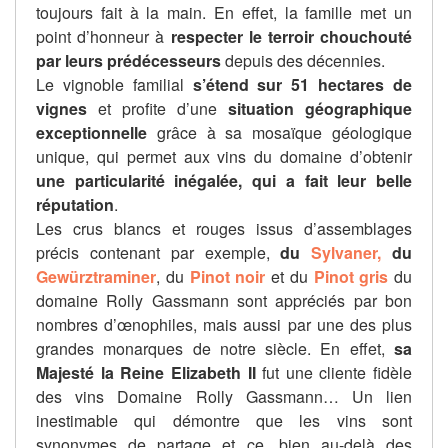
toujours fait à la main. En effet, la famille met un
point d’honneur à
respecter le terroir chouchouté
par leurs prédécesseurs
depuis des décennies.
Le vignoble familial
s’étend sur 51 hectares de
vignes
et profite d’une
situation géographique
exceptionnelle
grâce à sa mosaïque géologique
unique, qui permet aux vins du domaine d’obtenir
une particularité inégalée, qui a fait leur belle
réputation
.
Les crus blancs et rouges issus d’assemblages
précis contenant par exemple,
du
Sylvaner,
du
Gewürztraminer
, du
Pinot noir
et du
Pinot gris
du
domaine Rolly Gassmann sont appréciés par bon
nombres d’œnophiles, mais aussi par une des plus
grandes monarques de notre siècle. En effet,
sa
Majesté la Reine Elizabeth II
fut une cliente fidèle
des vins Domaine Rolly Gassmann… Un lien
inestimable qui démontre que les vins sont
synonymes de partage et ce, bien au-delà des