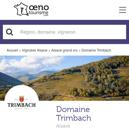
To
nav
Accueil
>
Vignoble Alsace
>
Alsace grand cru
>
Domaine Trimbach
Domaine
Trimbach
Alsace