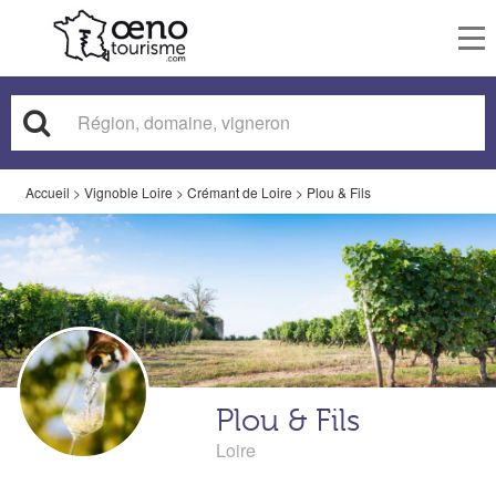
To
nav
Accueil
>
Vignoble Loire
>
Crémant de Loire
>
Plou & Fils
Plou & Fils
Loire