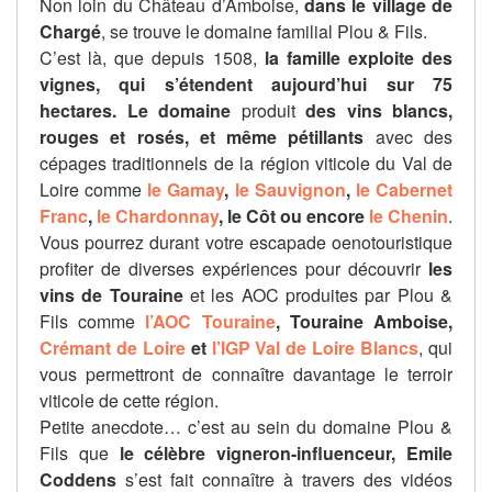
Non loin du Château d’Amboise,
dans le village de
Chargé
, se trouve le domaine familial Plou & Fils.
C’est là, que depuis 1508,
la famille exploite des
vignes, qui s’étendent aujourd’hui sur 75
hectares. Le domaine
produit
des vins blancs,
rouges et rosés, et même pétillants
avec des
cépages traditionnels de la région viticole du Val de
Loire comme
le Gamay
,
le Sauvignon
,
le Cabernet
Franc
,
le Chardonnay
, le Côt ou encore
le Chenin
.
Vous pourrez durant votre escapade oenotouristique
profiter de diverses expériences pour découvrir
les
vins de Touraine
et les AOC produites par Plou &
Fils comme
l’AOC Touraine
, Touraine Amboise,
Crémant de Loire
et
l’IGP Val de Loire Blancs
, qui
vous permettront de connaître davantage le terroir
viticole de cette région.
Petite anecdote… c’est au sein du domaine Plou &
Fils que
le célèbre vigneron-influenceur, Emile
Coddens
s’est fait connaître à travers des vidéos