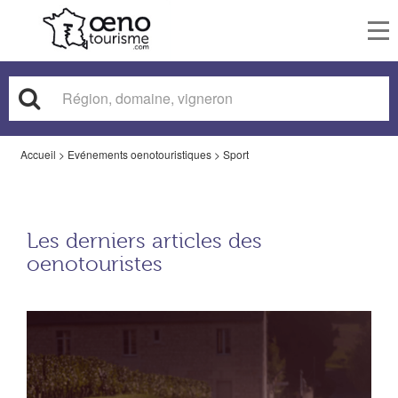
To
nav
Accueil
>
Evénements oenotouristiques
>
Sport
Les derniers articles des
oenotouristes