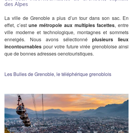
des Alpes
La vi
l
le
de Gre
n
o
b
l
e
a
plus d’un tour dans son sac. En
effet, c’est
une métropole aux multiples
facettes
,
entre
ville moderne et technologique, montagnes et sommets
enneigés
. Nous avons sélectionné
plusieurs lieux
incontournables
pour votre future virée grenobloise ainsi
que de bonnes adresses oenotouristiques.
Les Bulles de Grenoble, le téléphérique grenoblois