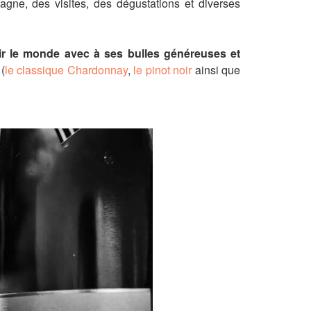
pagne, des visites, des dégustations et diverses
r le monde avec à ses bulles généreuses et
(
le classique Chardonnay
,
le pinot noir
ainsi
que