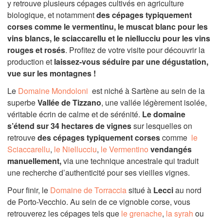
y retrouve plusieurs cépages cultivés en agriculture
biologique, et notamment
des cépages typiquement
corses comme le vermentinu, le muscat blanc pour les
vins blancs, le sciaccarellu et le niellucciu
pour les vins
rouges
et
rosés
. Profitez de votre visite pour découvrir la
production et
laissez-vous séduire par une dégustation,
vue sur les montagnes !
Le
Domaine Mondoloni
est niché à Sartène au sein de la
superbe
Vallée de Tizzano
, une vallée légèrement isolée,
véritable écrin de calme et de sérénité.
Le domaine
s’étend sur 34 hectares de vignes
sur lesquelles on
retrouve
des cépages typiquement corses
comme
le
Sciaccarellu
,
le Niellucciu
,
le Vermentino
vendangés
manuellement,
via une technique ancestrale qui traduit
une recherche d’authenticité pour ses vieilles vignes.
Pour finir, le
Domaine de Torraccia
situé à
Lecci
au nord
de Porto-Vecchio. Au sein de ce vignoble corse, vous
retrouverez les cépages tels que
le grenache
,
la syrah
ou