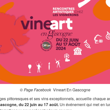
© Page Facebook
Vineart En Gascogne
ges pittoresques et ses vins exceptionnels, accueille chaque 
ascogne, du 22 juin au 17 août.
Un événement qui met en lumiè