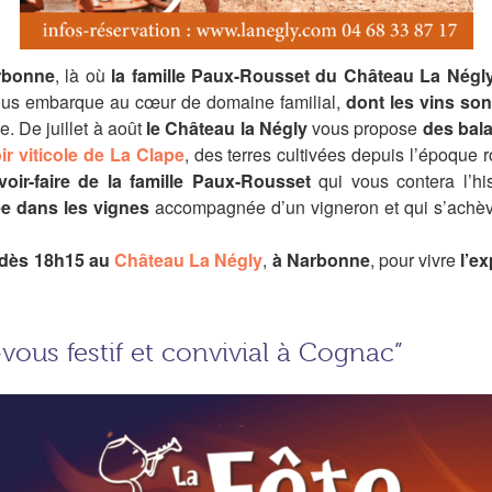
rbonne
, là où
la famille Paux-Rousset
du Château La Négl
ous embarque au cœur de domaine familial,
dont les vins so
. De juillet à août
le Château la Négly
vous propose
des bal
oir viticole de La Clape
, des terres cultivées depuis l’époque r
voir-faire de la famille Paux-Rousset
qui vous contera l’hi
e dans les vignes
accompagnée d’un vigneron et qui s’achè
é dès 18h15 au
Château La Négly
,
à Narbonne
, pour vivre
l’e
vous festif et convivial à Cognac”