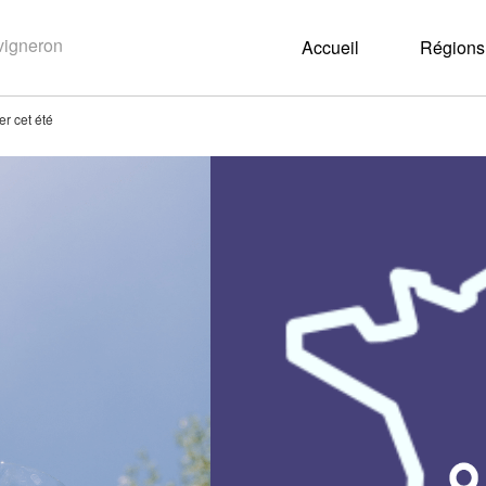
Accueil
Régions 
r cet été