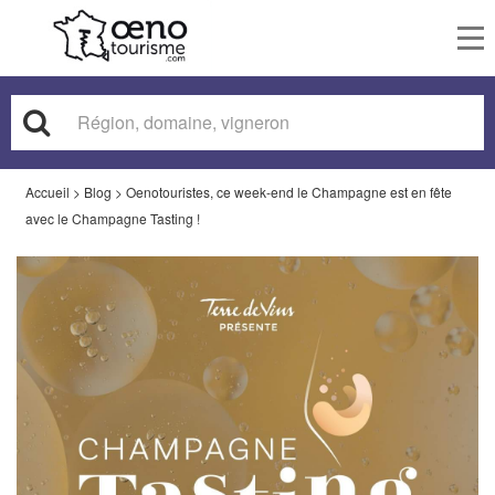
To
nav
Accueil
>
Blog
>
Oenotouristes, ce week-end le Champagne est en fête
avec le Champagne Tasting !