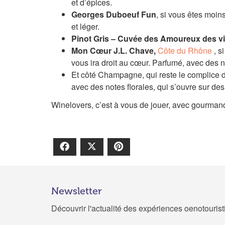
et d’épices.
Georges Duboeuf Fun
, si vous êtes moi
et léger.
Pinot Gris – Cuvée des Amoureux des 
Mon Cœur J.L. Chave,
Côte du
Rhône
, s
vous ira droit au cœur. Parfumé, avec des n
Et côté Champagne, qui reste le complice 
avec des notes florales, qui s’ouvre sur de
Winelovers, c’est à vous de jouer, avec gourmand
Facebook
X
Pinterest
Newsletter
Découvrir l'actualité des expériences oenotouris