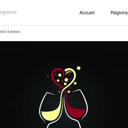
Accueil
Régions 
élixir d’amour.