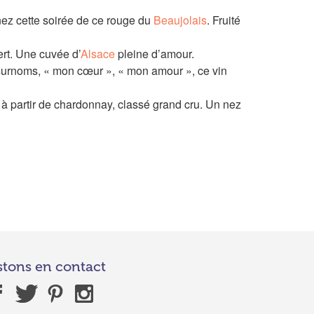
nez cette soirée de ce rouge du
Beaujolais
. Fruité
ert. Une cuvée d’
Alsace
pleine d’amour.
s surnoms, « mon cœur », « mon amour », ce vin
 partir de chardonnay, classé grand cru. Un nez
stons en contact