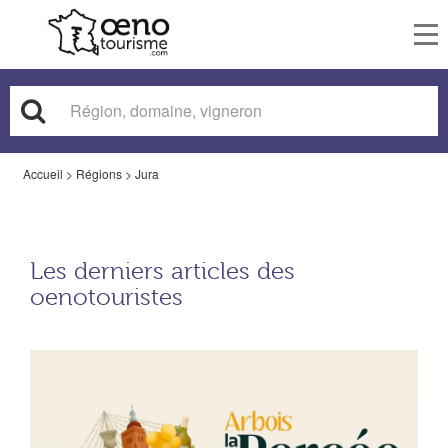
To
nav
Accueil
>
Régions
>
Jura
Les derniers articles des
oenotouristes