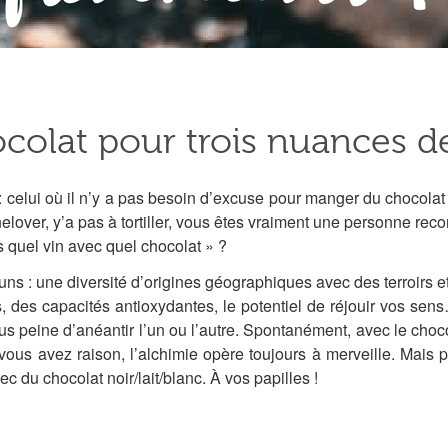
colat pour trois nuances d
ui où il n’y a pas besoin d’excuse pour manger du chocolat à 
inelover, y’a pas à tortiller, vous êtes vraiment une personne 
is quel vin avec quel chocolat » ?
ns : une diversité d’origines géographiques avec des terroirs e
 des capacités antioxydantes, le potentiel de réjouir vos sens
 sous peine d’anéantir l’un ou l’autre. Spontanément, avec le cho
vous avez raison, l’alchimie opère toujours à merveille. Mais 
 du chocolat noir/lait/blanc. À vos papilles !