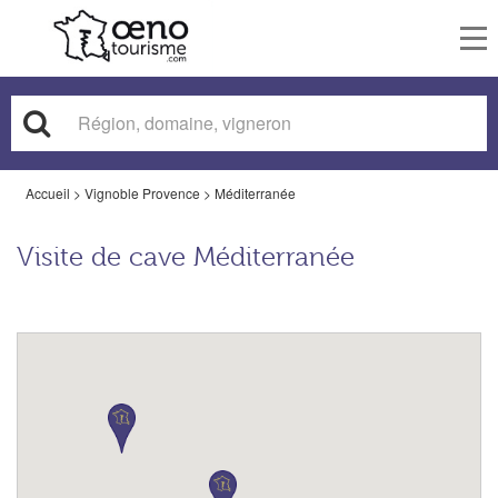
To
nav
Accueil
>
Vignoble Provence
>
Méditerranée
Visite de cave Méditerranée