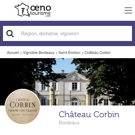
To
nav
Accueil
>
Vignoble Bordeaux
>
Saint-Émilion
>
Château Corbin
Château Corbin
Bordeaux