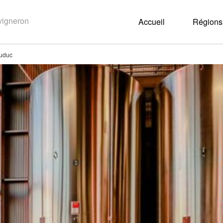
Accueil
Régions 
uduc