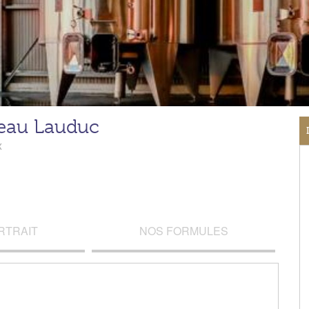
eau Lauduc
x
RTRAIT
NOS FORMULES