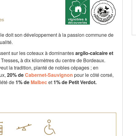
es
ble doit son développement à la passion commune de
alité.
ssent sur les coteaux à dominantes
argilo-calcaire et
 Tresses
,
à dix kilomètres du centre de Bordeaux.
veut la tradition, planté de nobles cépages ; en
eux,
20% de
Cabernet-Sauvignon
pour le côté corsé,
lété de
1% de
Malbec
et
1% de Petit Verdot.