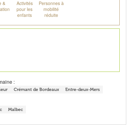
e &
Activités
Personnes à
ation
pour les
mobilité
enfants
réduite
maine :
ieur
Crémant de Bordeaux
Entre-deux-Mers
c
Malbec