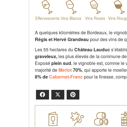
Effervescents
Vins Blancs
Vins Rosés
Vins Roug
A quelques kilomètres de Bordeaux, le vigno
Régis et Hervé Grandeau
pour des vins de qu
Les 55 hectares du
Château Lauduc
s’établi
graveleux,
les plus élevés de la commune de
Exposé
plein sud
, le vignoble est, comme le 
majorité de
Merlot
70%
, qui apporte le moell
8% de
Cabernet-Franc
pour la finesse, comp
Facebook
X
Pinterest