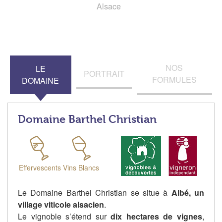
Alsace
NOS
LE
PORTRAIT
FORMULES
DOMAINE
Domaine Barthel Christian
Effervescents
Vins Blancs
Le Domaine Barthel Christian se situe à
Albé, un
village viticole alsacien
.
Le vignoble s’étend sur
dix hectares de vignes
,