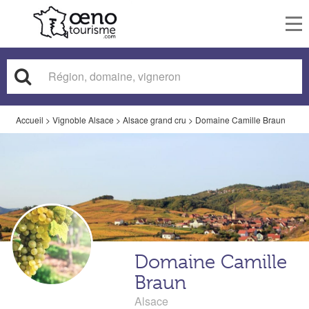
To
nav
Accueil
>
Vignoble Alsace
>
Alsace grand cru
>
Domaine Camille Braun
Domaine Camille
Braun
Alsace