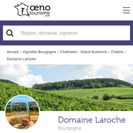
To
nav
Accueil
>
Vignoble Bourgogne
>
Chablisien - Grand Auxerrois
>
Chablis
>
Domaine Laroche
Domaine Laroche
Bourgogne