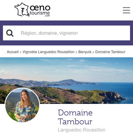
To
nav
Accueil
>
Vignoble Languedoc Roussillon
>
Banyuls
>
Domaine Tambour
Domaine
Tambour
Languedoc Roussillon