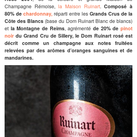
Champagne Rémoise,
la Maison Ruinart
.
Composé à
80% de
chardonnay,
réparti entre les
Grands Crus de la
Côte des Blancs
(base du Dom Ruinart Blanc de blancs)
et
la Montagne de Reims
, agrémenté
de 20% de
pinot
noir
du Grand Cru de Sillery,
le Dom Ruinart rosé est
décrit comme un champagne aux notes fruitées
relevées par des arômes d’oranges sanguines et de
mandarines.