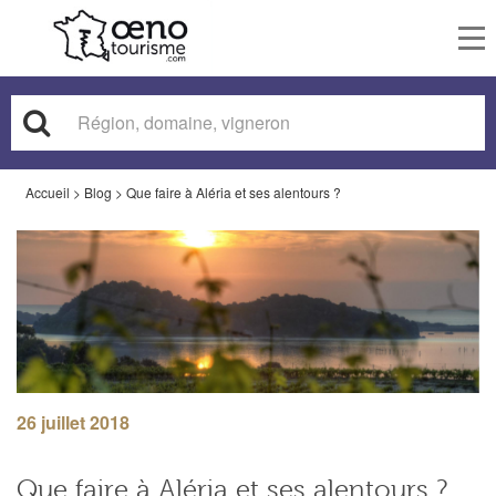
To
nav
Accueil
>
Blog
>
Que faire à Aléria et ses alentours ?
26 juillet 2018
Que faire à Aléria et ses alentours ?