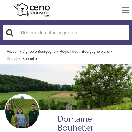
To
nav
Accueil
>
Vignoble Bourgogne
>
Régionales
>
Bourgogne blanc
>
Domaine Bouhélier
Domaine
Bouhélier