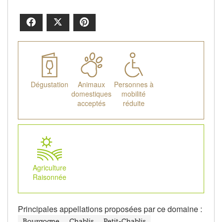
Facebook
X
Pinterest
Dégustation
Animaux
Personnes à
domestiques
mobilité
acceptés
réduite
Agriculture
Raisonnée
Principales appellations proposées par ce domaine :
Bourgogne
Chablis
Petit-Chablis