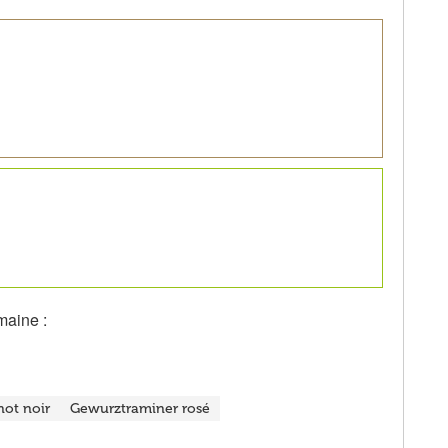
maine :
not noir
Gewurztraminer rosé