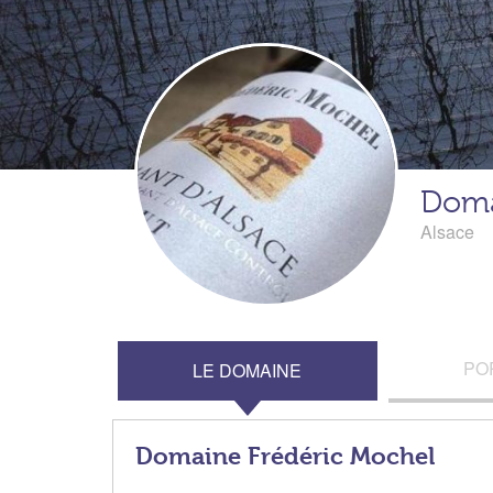
Doma
Alsace
PO
LE DOMAINE
Domaine Frédéric Mochel