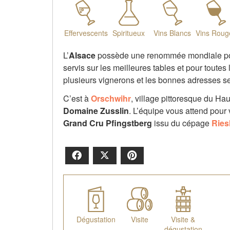
Effervescents
Spiritueux
Vins Blancs
Vins Roug
L’
Alsace
possède une renommée mondiale pour s
servis sur les meilleures tables et pour tout
plusieurs vignerons et les bonnes adresses se 
C’est à
Orschwihr
, village pittoresque du Ha
Domaine Zusslin
. L’équipe vous attend pour
Grand Cru Pfingstberg
issu du cépage
Ries
Facebook
X
Pinterest
Dégustation
Visite
Visite &
dégustation