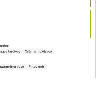
maine :
nges tardives
Crémant d’Alsace
ztraminer rosé
Pinot noir